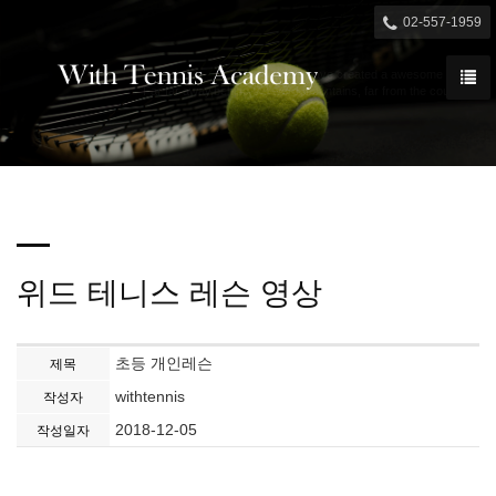

02-557-1959
We have created a awesome theme
Far far away,behind the word mountains, far from the countries
위드 테니스 레슨 영상
초등 개인레슨
제목
withtennis
작성자
2018-12-05
작성일자