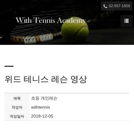

02-557-1959
We have created a awesome theme
Far far away,behind the word mountains, far from the countries
위드 테니스 레슨 영상
초등 개인레슨
제목
withtennis
작성자
2018-12-05
작성일자