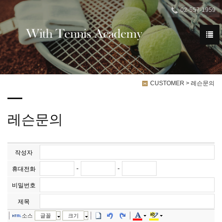

02-557-1959
We have created a awesome theme
Far far away,behind the word mountains, far from the countries
CUSTOMER > 레슨문의
레슨문의
작성자
-
-
휴대전화
비밀번호
제목
소스
글꼴
크기