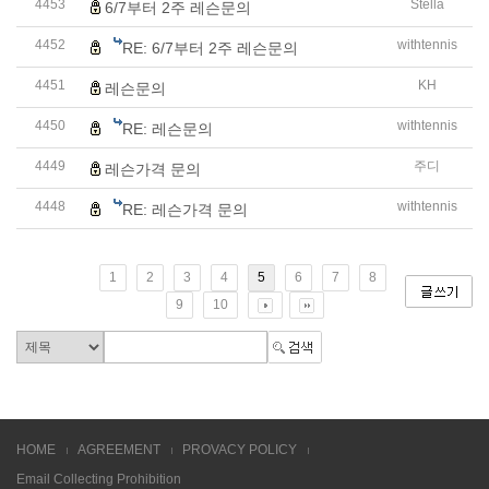
4453
Stella
6/7부터 2주 레슨문의
4452
withtennis
RE: 6/7부터 2주 레슨문의
4451
KH
레슨문의
4450
withtennis
RE: 레슨문의
4449
주디
레슨가격 문의
4448
withtennis
RE: 레슨가격 문의
1
2
3
4
5
6
7
8
9
10
HOME
AGREEMENT
PROVACY POLICY
Email Collecting Prohibition