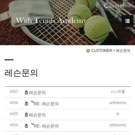

02-557-1959
We have created a awesome theme
Far far away,behind the word mountains, far from the countries
CUSTOMER > 레슨문의
레슨문의
4457
시나몬롤
레슨문의
4456
withtennis
RE: 레슨문의
4455
tt
레슨문의
4454
withtennis
RE: 레슨문의