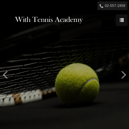
Previous
N

02-557-1959
WITH TENNIS
We Offer Full Array of Tennis Programs For You
문의하기