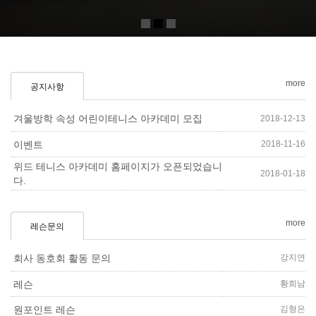
more
공지사항
겨울방학 속성 어린이테니스 아카데미 모집
2018-12-13
2018-11-16
이벤트
위드 테니스 아카데미 홈페이지가 오픈되었습니
2018-01-18
다.
more
레슨문의
강지연
회사 동호회 활동 문의
황희남
레슨
김형은
원포인트 레슨