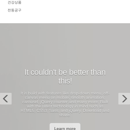
건강상품
전동공구
Previous
N
It couldn't be better than
this!
It is build with features like drop-down menu, off-
canvas menu on mobile, smooth animation,
carousel, jQuery counter and many more. Built
with the latest technology in mind such as
HTML5, CSS3, Sass, and jQuery. Download and
share.
Learn more