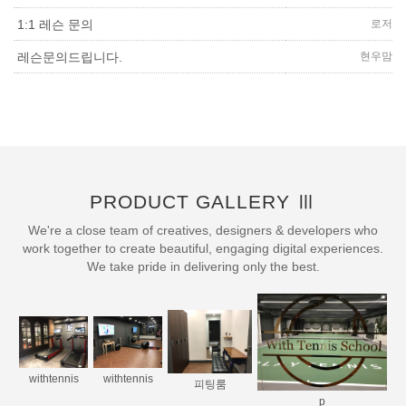
로저
1:1 레슨 문의
현우맘
레슨문의드립니다.
PRODUCT GALLERY Ⅲ
We're a close team of creatives, designers & developers who
work together to create beautiful, engaging digital experiences.
We take pride in delivering only the best.
withtennis
withtennis
피팅룸
p